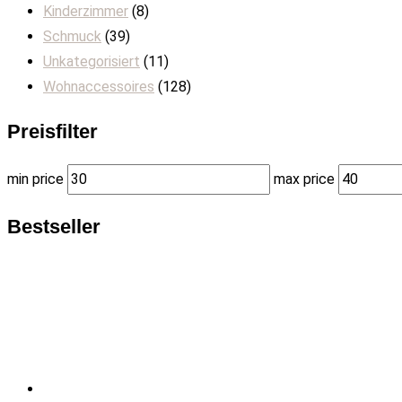
Kinderzimmer
(8)
Schmuck
(39)
Unkategorisiert
(11)
Wohnaccessoires
(128)
Preisfilter
min price
max price
Bestseller