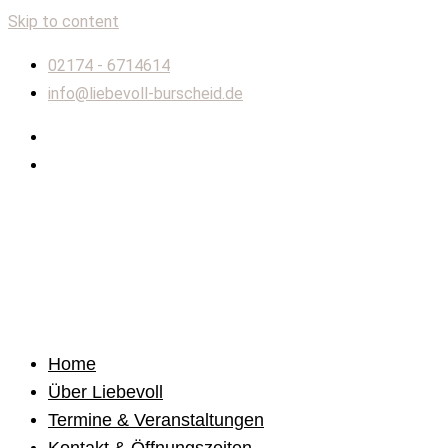
Skip to content
02174 - 6714614
info@liebevoll-burscheid.de
Home
Über Liebevoll
Termine & Veranstaltungen