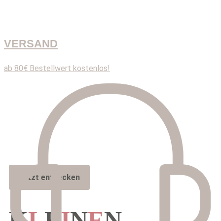
VERSAND
ab 80€ Bestellwert kostenlos!
Jetzt entdecken
K
L
E
I
N
E
N