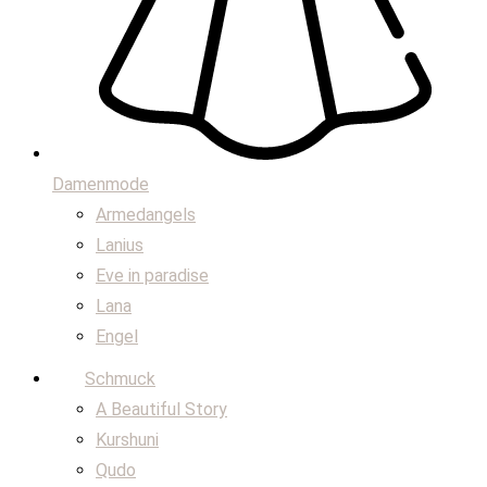
Damenmode
Armedangels
Lanius
Eve in paradise
Lana
Engel
Schmuck
A Beautiful Story
Kurshuni
Qudo