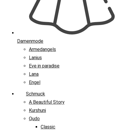
Damenmode
Armedangels
Lanius
Eve in paradise
Lana
Engel
Schmuck
A Beautiful Story
Kurshuni
Qudo
Classic