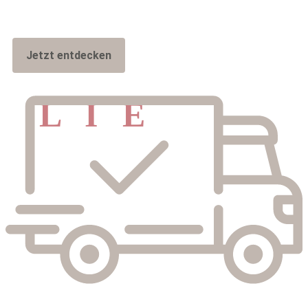
Jetzt entdecken
K
L
E
I
N
E
N
Mode für die