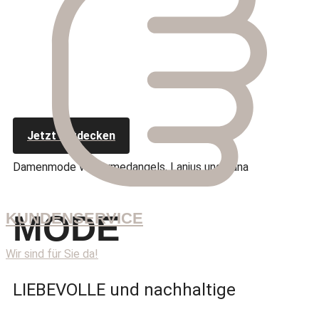
Jetzt entdecken
Damenmode von Armedangels, Lanius und Lana
MODE
KUNDENSERVICE
Wir sind für Sie da!
LIEBEVOLLE und nachhaltige