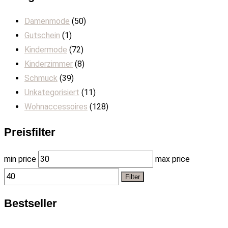
Damenmode
(50)
Gutschein
(1)
Kindermode
(72)
Kinderzimmer
(8)
Schmuck
(39)
Unkategorisiert
(11)
Wohnaccessoires
(128)
Preisfilter
min price
max price
Filter
Bestseller