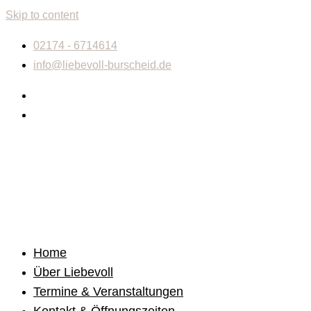
Skip to content
02174 - 6714614
info@liebevoll-burscheid.de
Home
Über Liebevoll
Termine & Veranstaltungen