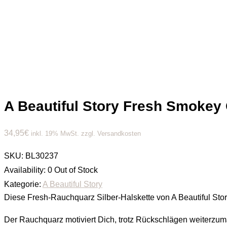
A Beautiful Story Fresh Smokey
34,95
€
inkl. 19% MwSt. zzgl. Versandkosten
SKU:
BL30237
Availability:
0 Out of Stock
Kategorie:
A Beautiful Story
Diese Fresh-Rauchquarz Silber-Halskette von A Beautiful St
Der Rauchquarz motiviert Dich, trotz Rückschlägen weiterzuma