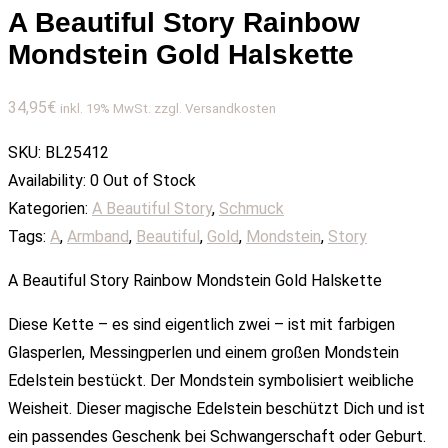
A Beautiful Story Rainbow
Mondstein Gold Halskette
34,95
€
inkl. 19% MwSt. zzgl. Versandkosten
SKU:
BL25412
Availability:
0 Out of Stock
Kategorien:
A Beautiful Story
,
Schmuck
Tags:
A
,
Armband
,
Beautiful
,
Gold
,
Mondstein
,
Story
A Beautiful Story Rainbow Mondstein Gold Halskette
Diese Kette – es sind eigentlich zwei – ist mit farbigen
Glasperlen, Messingperlen und einem großen Mondstein
Edelstein bestückt. Der Mondstein symbolisiert weibliche
Weisheit. Dieser magische Edelstein beschützt Dich und ist
ein passendes Geschenk bei Schwangerschaft oder Geburt.