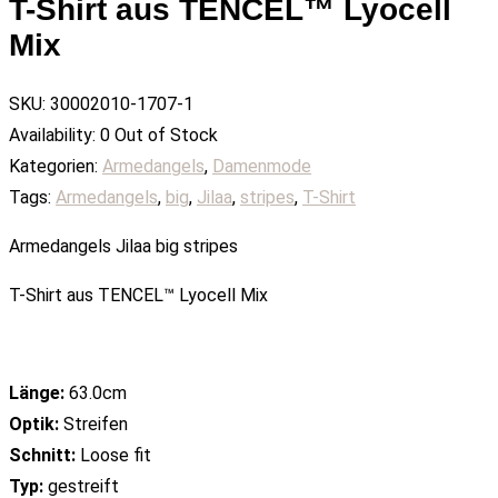
T-Shirt aus TENCEL™ Lyocell
Mix
SKU:
30002010-1707-1
Availability:
0 Out of Stock
Kategorien:
Armedangels
,
Damenmode
Tags:
Armedangels
,
big
,
Jilaa
,
stripes
,
T-Shirt
Armedangels Jilaa big stripes
T-Shirt aus TENCEL™ Lyocell Mix
Länge:
63.0cm
Optik:
Streifen
Schnitt:
Loose fit
Typ:
gestreift