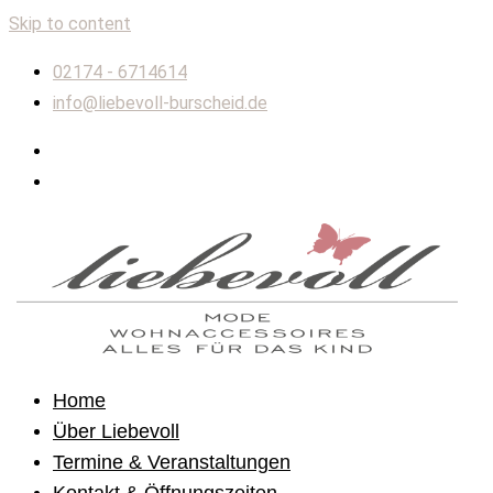
Skip to content
02174 - 6714614
info@liebevoll-burscheid.de
Home
Über Liebevoll
Termine & Veranstaltungen