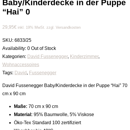
Baby/Kinderdecke in der Puppe
“Hai” 0
29,95
€
inkl. 19% MwSt. zzgl. Versandkosten
SKU:
6833/25
Availability:
0 Out of Stock
Kategorien:
David Fussenegger
,
Kinderzimmer
,
Wohnaccessoires
Tags:
David
,
Fussenegger
David Fussenegger Baby/Kinderdecke in der Puppe “Hai” 70
cm x 90 cm
Maße:
70 cm x 90 cm
Material:
95% Baumwolle, 5% Viskose
Öko-Tex Standard 100 zertifiziert