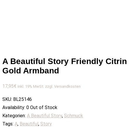
A Beautiful Story Friendly Citrin
Gold Armband
17,95
€
inkl. 19% MwSt. zzgl. Versandkosten
SKU:
BL25146
Availability:
0 Out of Stock
Kategorien:
A Beautiful Story
,
Schmuck
Tags:
A
,
Beautiful
,
Story