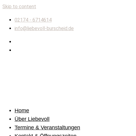
Skip to content
02174 - 6714614
info@liebevoll-burscheid.de
Home
Über Liebevoll
Termine & Veranstaltungen