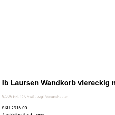
Ib Laursen Wandkorb viereckig m
9,50
€
inkl. 19% MwSt. zzgl. Versandkosten
SKU:
2916-00