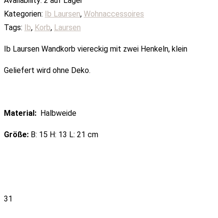
Availability:
2 auf Lager
Kategorien:
Ib Laursen
,
Wohnaccessoires
Tags:
Ib
,
Korb
,
Laursen
Ib Laursen Wandkorb viereckig mit zwei Henkeln, klein
Geliefert wird ohne Deko.
Material:
Halbweide
Größe:
B: 15 H: 13 L: 21 cm
31