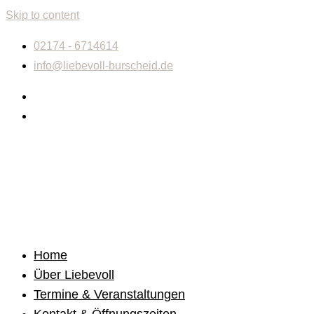
Skip to content
02174 - 6714614
info@liebevoll-burscheid.de
Home
Über Liebevoll
Termine & Veranstaltungen