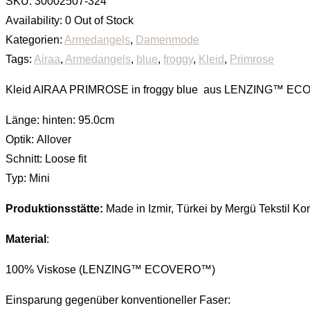
SKU:
30002507-324
Availability:
0 Out of Stock
Kategorien:
Armedangels
,
Damenmode
Tags:
Airaa
,
Armedangels
,
blue
,
froggy
,
Kleid
,
Primrose
Kleid AIRAA PRIMROSE in froggy blue aus LENZING™ E
Länge:
hinten: 95.0cm
Optik:
Allover
Schnitt:
Loose fit
Typ:
Mini
Produktionsstätte:
Made in Izmir, Türkei by Mergü Tekstil Kon
Material
:
100% Viskose (LENZING™ ECOVERO™)
Einsparung gegenüber konventioneller Faser: