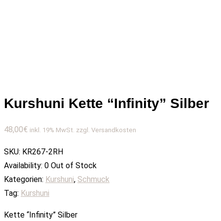
Kurshuni Kette “Infinity” Silber
48,00
€
inkl. 19% MwSt. zzgl. Versandkosten
SKU:
KR267-2RH
Availability:
0 Out of Stock
Kategorien:
Kurshuni
,
Schmuck
Tag:
Kurshuni
Kette “Infinity” Silber