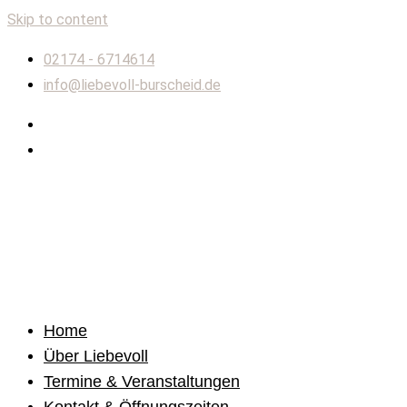
Skip to content
02174 - 6714614
info@liebevoll-burscheid.de
Home
Über Liebevoll
Termine & Veranstaltungen