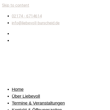
Skip to content
02174 - 6714614
info@liebevoll-burscheid.de
Home
Über Liebevoll
Termine & Veranstaltungen