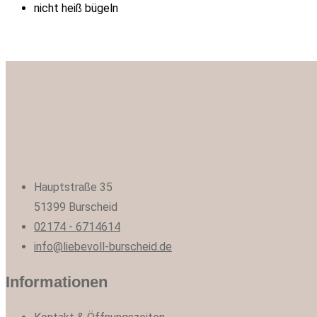
nicht heiß bügeln
Hauptstraße 35
51399 Burscheid
02174 - 6714614
info@liebevoll-burscheid.de
Informationen