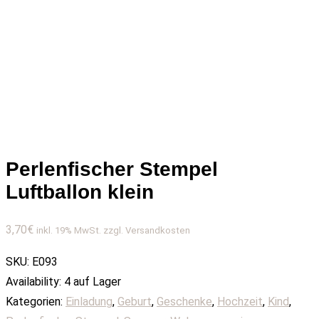
Perlenfischer Stempel
Luftballon klein
3,70
€
inkl. 19% MwSt. zzgl. Versandkosten
SKU:
E093
Availability:
4 auf Lager
Kategorien:
Einladung
,
Geburt
,
Geschenke
,
Hochzeit
,
Kind
,