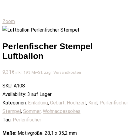
Zoom
Perlenfischer Stempel
Luftballon
9,31
€
inkl. 19% MwSt. zzgl. Versandkosten
SKU:
A108
Availability:
3 auf Lager
Kategorien:
Einladung
,
Geburt
,
Hochzeit
,
Kind
,
Perlenfischer
Stempel
,
Sommer
,
Wohnaccessoires
Tag:
Perlenfischer
Maße:
Motivgröße: 28,1 x 35,2 mm