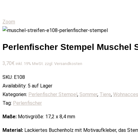
Zoom
Perlenfischer Stempel Muschel S
3,70
€
inkl. 19% MwSt. zzgl. Versandkosten
SKU:
E108
Availability:
5 auf Lager
Kategorien:
Perlenfischer Stempel
,
Sommer
,
Tiere
,
Wohnacces
Tag:
Perlenfischer
Maße:
Motivgröße: 17,2 x 8,4
mm
Material:
Lackiertes Buchenholz mit Motivaufkleber, das Ste