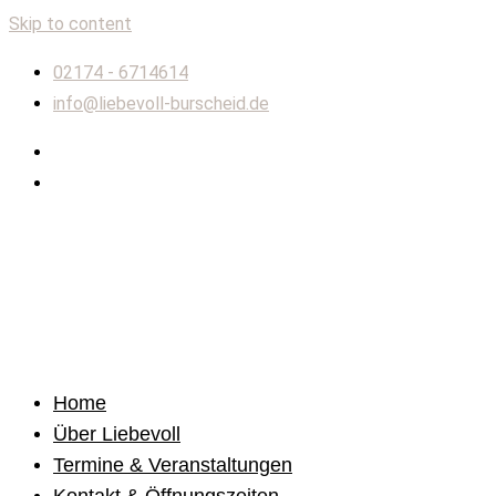
Skip to content
02174 - 6714614
info@liebevoll-burscheid.de
Home
Über Liebevoll
Termine & Veranstaltungen