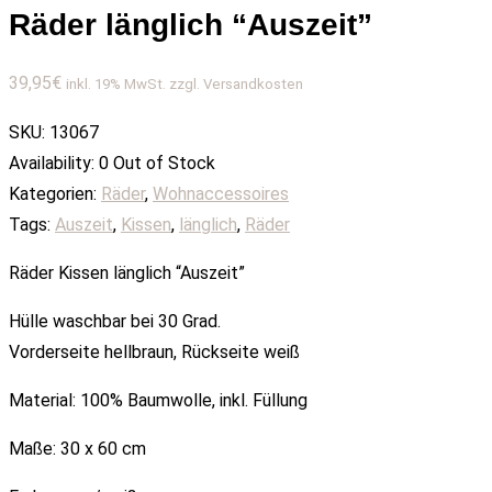
Räder länglich “Auszeit”
39,95
€
inkl. 19% MwSt. zzgl. Versandkosten
SKU:
13067
Availability:
0 Out of Stock
Kategorien:
Räder
,
Wohnaccessoires
Tags:
Auszeit
,
Kissen
,
länglich
,
Räder
Räder Kissen länglich “Auszeit”
Hülle waschbar bei 30 Grad.
Vorderseite hellbraun, Rückseite weiß
Material: 100% Baumwolle, inkl. Füllung
Maße: 30 x 60 cm